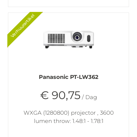
Verhuurartikel
Panasonic PT-LW362
€ 90,75
/ Dag
WXGA (1280800) projector , 3600
lumen throw: 1.48:1 - 1.78:1