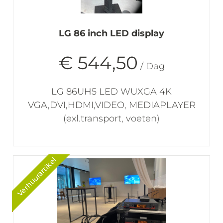
LG 86 inch LED display
€ 544,50
/ Dag
LG 86UH5 LED WUXGA 4K
VGA,DVI,HDMI,VIDEO, MEDIAPLAYER
(exl.transport, voeten)
Verhuurartikel