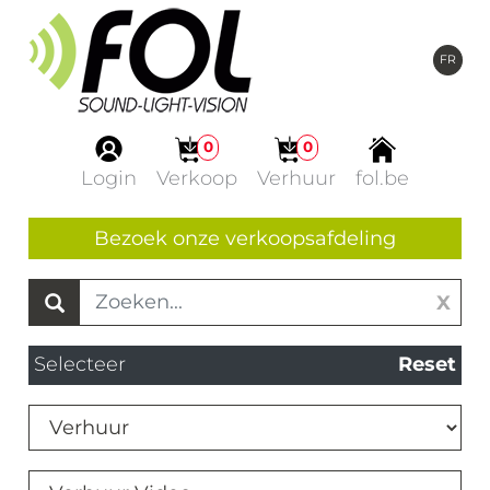
FR
0
0
Login
Verkoop
Verhuur
fol.be
Bezoek onze verkoopsafdeling
X
Selecteer
Reset