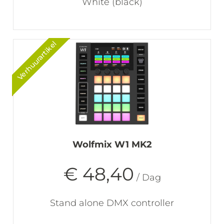
White (black)
Verhuurartikel
Wolfmix W1 MK2
€ 48,40
/ Dag
Stand alone DMX controller