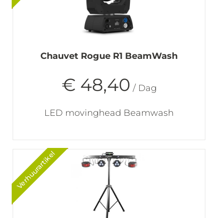
Chauvet Rogue R1 BeamWash
€ 48,40
/ Dag
LED movinghead Beamwash
Verhuurartikel