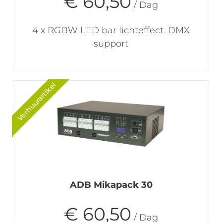
€ 60,50
/ Dag
4 x RGBW LED bar lichteffect. DMX
support
Verhuurartikel
ADB Mikapack 30
€ 60,50
/ Dag