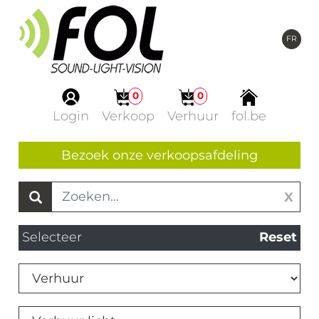
FR
0
0
Login
Verkoop
Verhuur
fol.be
Bezoek onze verkoopsafdeling
X
Selecteer
Reset