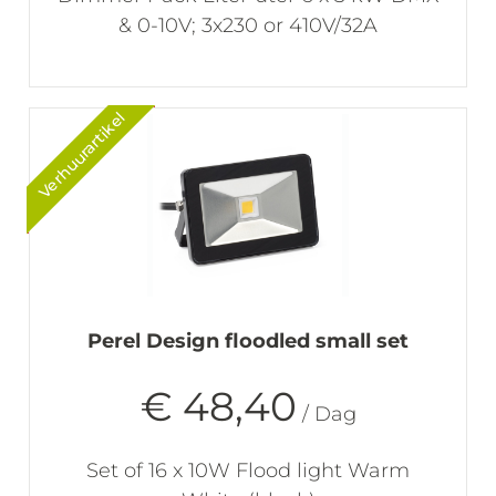
& 0-10V; 3x230 or 410V/32A
Verhuurartikel
Perel Design floodled small set
€ 48,40
/ Dag
Set of 16 x 10W Flood light Warm