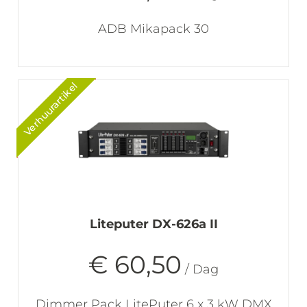
ADB Mikapack 30
Verhuurartikel
Liteputer DX-626a II
€ 60,50
/ Dag
Dimmer Pack LitePuter 6 x 3 kW DMX