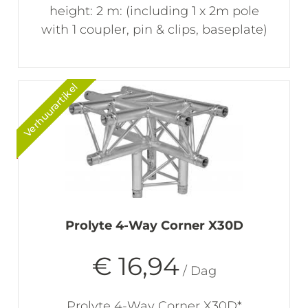
height: 2 m: (including 1 x 2m pole
with 1 coupler, pin & clips, baseplate)
Verhuurartikel
Prolyte 4-Way Corner X30D
€ 16,94
/ Dag
Prolyte 4-Way Corner X30D*