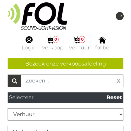
FR
0
0
Login
Verkoop
Verhuur
fol.be
Bezoek onze verkoopsafdeling
X
Selecteer
Reset