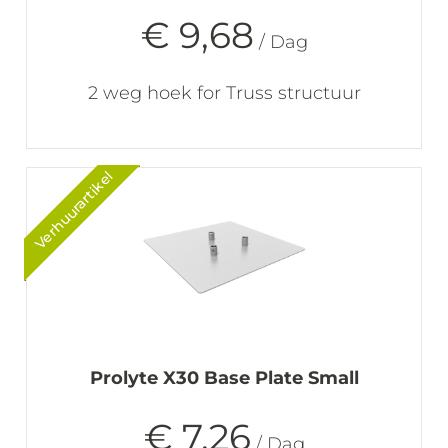
€ 9,68
/ Dag
2 weg hoek for Truss structuur
Verhuurartikel
Prolyte X30 Base Plate Small
€ 7,26
/ Dag