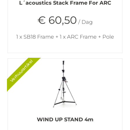
L´acoustics Stack Frame For ARC
€ 60,50
/ Dag
1 x SB18 Frame + 1 x ARC Frame + Pole
Verhuurartikel
WIND UP STAND 4m