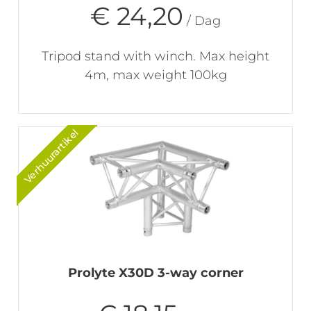
€ 24,20
/ Dag
Tripod stand with winch. Max height
4m, max weight 100kg
Verhuurartikel
Prolyte X30D 3-way corner