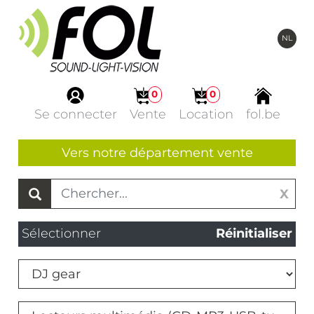
NL
0
0
Se connecter
Vente
Location
fol.be
Vers notre département vente
X
Sélectionner
Réinitialiser